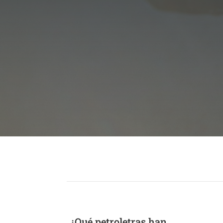
¿Qué petroletras han