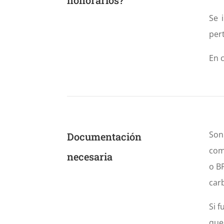
Se 
per
En 
Son
Documentación
com
necesaria
o B
car
Si f
que 