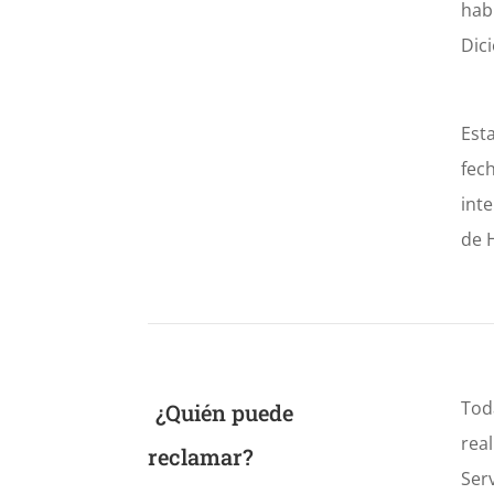
hab
Dic
Est
fec
int
de 
Tod
¿Quién puede
rea
reclamar?
Ser