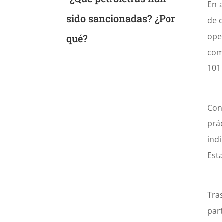
En 
sido sancionadas? ¿Por
de c
ope
qué?
com
101
Con
prá
ind
Esta
Tra
par