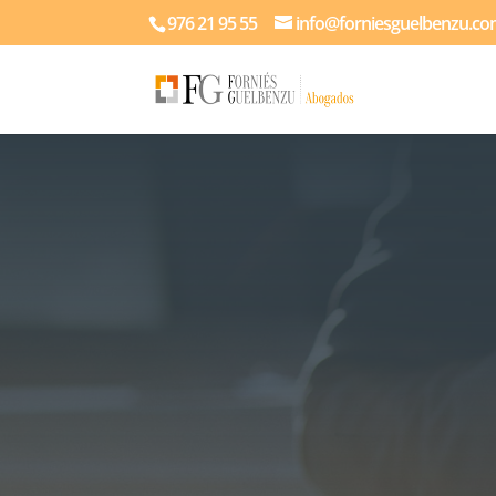
976 21 95 55
info@forniesguelbenzu.c