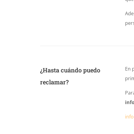
Ade
pers
En 
¿Hasta cuándo puedo
pri
reclamar?
Par
inf
inf