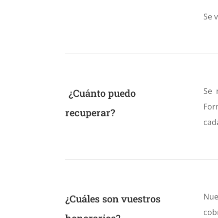
Se v
Se 
¿Cuánto puedo
For
recuperar?
cada
Nue
¿Cuáles son vuestros
cob
honorarios?