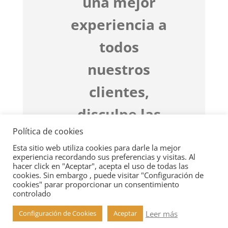
una mejor
experiencia a
todos
nuestros
clientes,
disculpe las
Política de cookies
molestias
Esta sitio web utiliza cookies para darle la mejor
El equipo Forniés & Guelbenzu
experiencia recordando sus preferencias y visitas. Al
hacer click en "Aceptar", acepta el uso de todas las
Abogados
cookies. Sin embargo , puede visitar "Configuración de
cookies" parar proporcionar un consentimiento
controlado
Leer más
Configuración de Cookies
Aceptar
Puede ponerse en contacto con nosotros